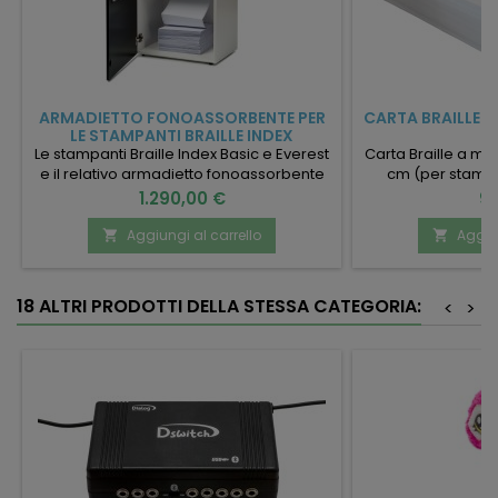
ARMADIETTO FONOASSORBENTE PER
CARTA BRAILLE 
LE STAMPANTI BRAILLE INDEX
Le stampanti Braille Index Basic e Everest
Carta Braille a mod
e il relativo armadietto fonoassorbente
cm (per stampa
costituiscono una completa postazione
Prezzo
Pr
1.290,00 €
95
per la produzione di stampe braille.
Aggiungi al carrello
Aggiun


18 ALTRI PRODOTTI DELLA STESSA CATEGORIA:
<
>