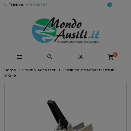
Telefono:
081 946587
0
0



shopping_cart
Home
Scudi & Accessori
Cucitrice Index per riviste in
Braille