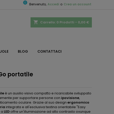
0
Benvenuto,
Accedi
o
Crea un account
shopping_cart
Carrello:
0
Prodotti - 0,00 €
CUOLE
BLOG
CONTATTACI
o portatile
ile
è un ausilio visivo compatto e ricaricabile sviluppato
icamente per supportare persone con
ipovisione
,
ticamento oculare. Grazie al suo design
ergonomico
ria
integrata e all'esclusiva testina orientabile "Easy
a a
LED
offre un'illuminazione ad alto contrasto ovunque