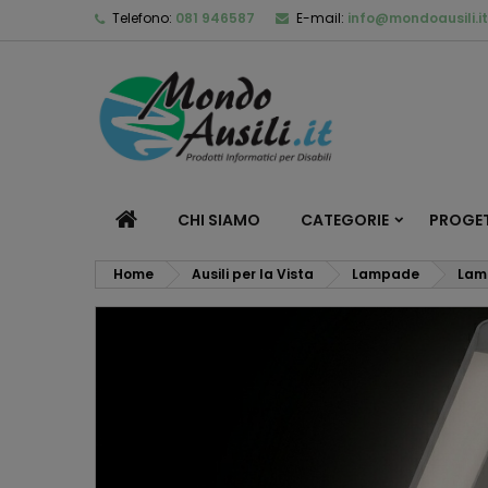
Telefono:
081 946587
E-mail:
info@mondoausili.it
CHI SIAMO
CATEGORIE
PROGET
Home
Ausili per la Vista
Lampade
Lamp