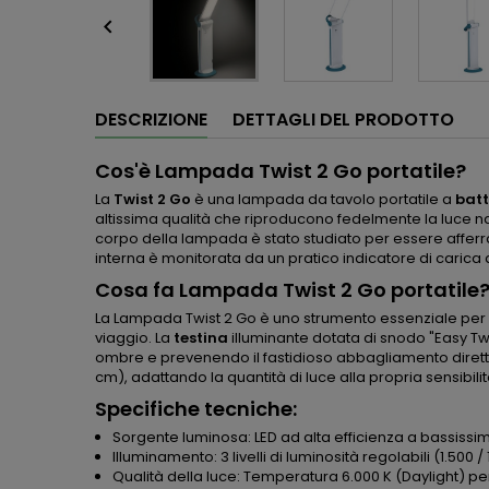

DESCRIZIONE
DETTAGLI DEL PRODOTTO
Cos'è Lampada Twist 2 Go portatile?
La
Twist 2 Go
è una lampada da tavolo portatile a
batt
altissima qualità che riproducono fedelmente la luce n
corpo della lampada è stato studiato per essere afferra
interna è monitorata da un pratico indicatore di carica
Cosa fa Lampada Twist 2 Go portatile
La Lampada Twist 2 Go è uno strumento essenziale per 
viaggio. La
testina
illuminante dotata di snodo "Easy T
ombre e prevenendo il fastidioso abbagliamento diretto n
cm), adattando la quantità di luce alla propria sensibil
Specifiche tecniche:
Sorgente luminosa: LED ad alta efficienza a bassis
Illuminamento: 3 livelli di luminosità regolabili (1.500 /
Qualità della luce: Temperatura 6.000 K (Daylight) per