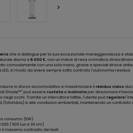

eria
che si distingue per la sua eccezionale maneggevolezza e stabilit
aturale diurna a
6.000 K
, con un indice di resa cromatica straordinari
to comodamente con una sola mano, grazie a speciali strisce antisciv
 a LED, in modo da avere sempre sotto controllo l'autonomia residua.
?
ridurre lo sforzo accomodativo e massimizzare il
residuo visivo
dura
wist Shade™" può essere
ruotata
e
inclinata
per direzionare il fasci
egli occhi. Tramite un interruttore tattile, l'utente può
regolare
l'in
ità (fotofobia) e alle condizioni ambientali, mantenendo un contrasto 
simo consumo (5W)
 1.000 / 600 Lux a 30 cm)
 il massimo contrasto dei testi