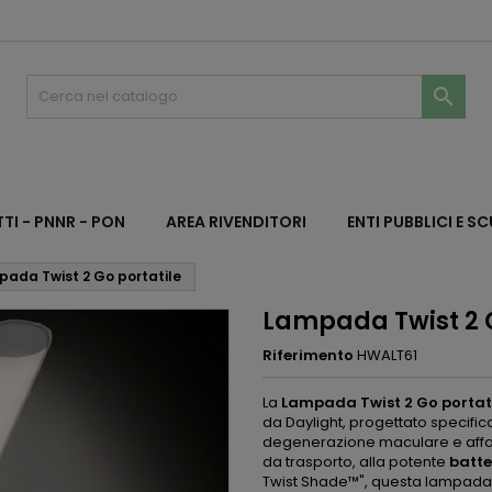

TI - PNNR - PON
AREA RIVENDITORI
ENTI PUBBLICI E S
ada Twist 2 Go portatile
Lampada Twist 2 G
Riferimento
HWALT61
La
Lampada Twist 2 Go portat
da Daylight, progettato specif
degenerazione maculare e affa
da trasporto, alla potente
batte
Twist Shade™", questa lampad