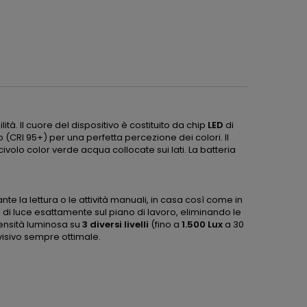
à. Il cuore del dispositivo è costituito da chip
LED
di
o (CRI 95+) per una perfetta percezione dei colori. Il
olo color verde acqua collocate sui lati. La batteria
nte la lettura o le attività manuali, in casa così come in
o di luce esattamente sul piano di lavoro, eliminando le
tensità luminosa su
3 diversi livelli
(fino a
1.500 Lux
a 30
visivo sempre ottimale.