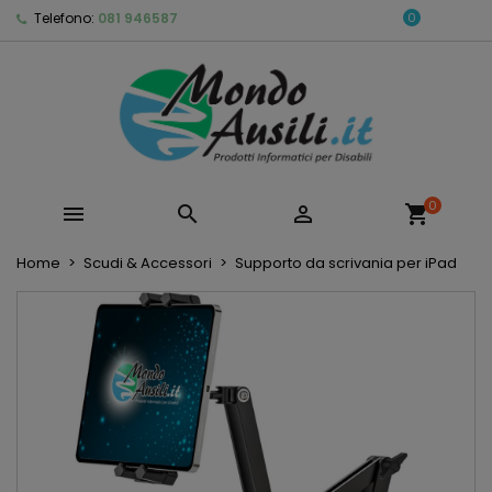
Telefono:
081 946587
0
0



shopping_cart
Home
Scudi & Accessori
Supporto da scrivania per iPad