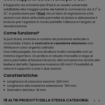
Il Supporto da scrivania per iPad è un ausilio universale
adattabile alla maggior parte dei tablet in commercio da 4,7" a
12", in particolare per l'
iPad
. Ha un tubo di regolazione a tre
sezioni con sfere articolate permette di alzare e abbassare il
braccio per regolare in modo perfetto l'altezza e l'angolo di
visualizzazione.
Come funziona?
Si può tirare, inclinare e ruotare da posizione verticale a
orizzontale. Il tubo è
costruito in resistente alluminio
con
rifiniture in color argento satinato.
Una volta piegato, ha una struttura molto compatta con un
minimo ingombro. Un pratico e robusto morsetto in lega di
zinco permette di fissare il braccio alla scrivania ma anche alla
testiera del letto (spessore massimo 60 mm). Possibilità di
ridurre il supporto a una o due sezioni.
Caratteristiche:
Lunghezza di ciascuna sezione: 200 mm
Lunghezza alla massima estensione: 750 mm
Diametro del tubo: 16 mm
18 ALTRI PRODOTTI DELLA STESSA CATEGORIA:
<
>