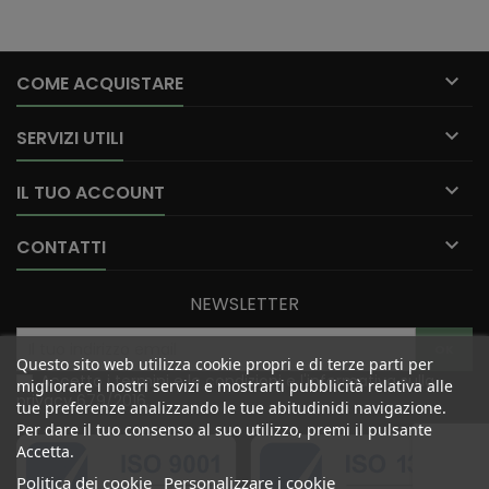

COME ACQUISTARE

SERVIZI UTILI

IL TUO ACCOUNT

CONTATTI
NEWSLETTER
Questo sito web utilizza cookie propri e di terze parti per
Accetto i termini e le condizioni e l'informativa sulla
migliorare i nostri servizi e mostrarti pubblicità relativa alle
privacy 679/2016.
tue preferenze analizzando le tue abitudinidi navigazione.
Per dare il tuo consenso al suo utilizzo, premi il pulsante
Accetta.
Politica dei cookie
Personalizzare i cookie