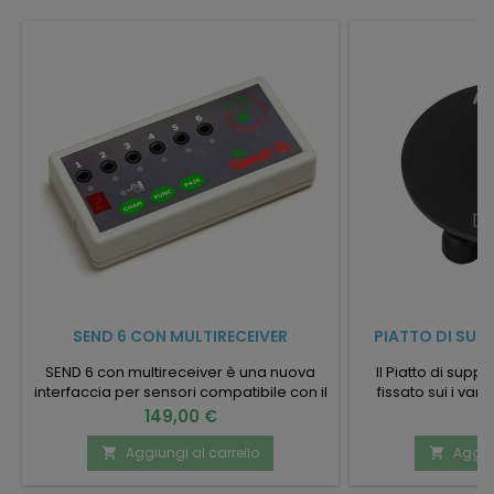
SEND 6 CON MULTIRECEIVER
PIATTO DI SUP
SEND 6 con multireceiver è una nuova
Il Piatto di supp
interfaccia per sensori compatibile con il
fissato sui i var
ricevitore della gamma Simply Works
dispositivi da uti
Prezzo
Pr
149,00 €
5
multireceiver. 24.09.24.003 - Interfaccia
Braccio snod
per sensori
Aggiungi al carrello
Aggiun

