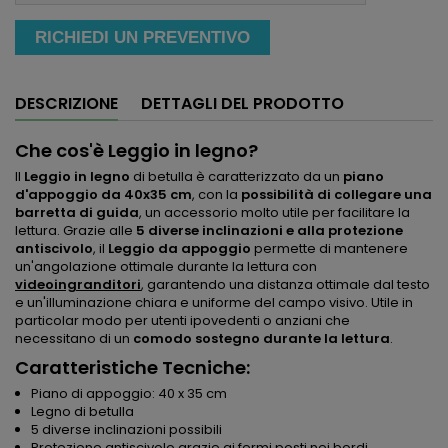
RICHIEDI UN PREVENTIVO
DESCRIZIONE
DETTAGLI DEL PRODOTTO
Che cos'è Leggio in legno?
Il
Leggio in legno
di betulla è caratterizzato da un
piano
d'appoggio da 40x35 cm
, con la
possibilità di collegare una
barretta di guida
, un accessorio molto utile per facilitare la
lettura. Grazie alle
5 diverse inclinazioni e alla protezione
antiscivolo
, il
Leggio da appoggio
permette di mantenere
un'angolazione ottimale durante la lettura con
videoingranditori
, garantendo una distanza ottimale dal testo
e un'illuminazione chiara e uniforme del campo visivo. Utile in
particolar modo per utenti ipovedenti o anziani che
necessitano di un
comodo sostegno durante la lettura
.
Caratteristiche Tecniche:
Piano di appoggio: 40 x 35 cm
Legno di betulla
5 diverse inclinazioni possibili
Protezione antiscivolo grazie ai fermi posti nei bordi