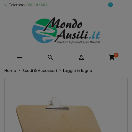
Telefono:
081 946587
0
0



shopping_cart
Home
Scudi & Accessori
Leggio in legno