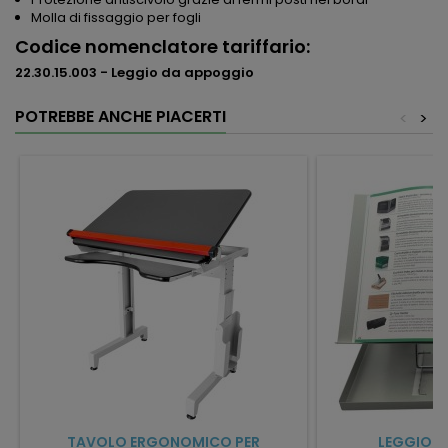
Molla di fissaggio per fogli
Codice nomenclatore tariffario:
22.30.15.003 - Leggio da appoggio
POTREBBE ANCHE PIACERTI
<
>
TAVOLO ERGONOMICO PER
LEGGIO P