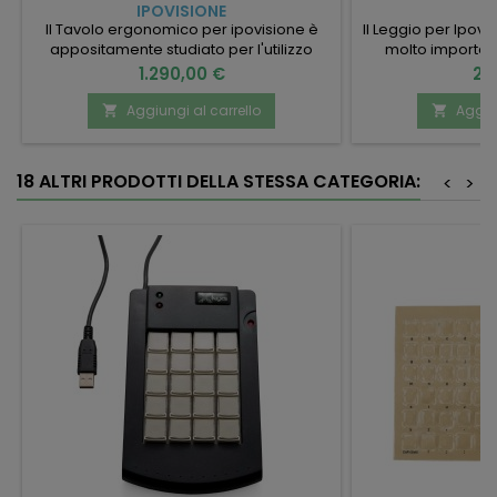
IPOVISIONE
Il Tavolo ergonomico per ipovisione è
Il Leggio per Ipovi
appositamente studiato per l'utilizzo
molto important
scolastico come supporto per alunni
22.30.15.009 -
Prezzo
Pr
1.290,00 €
26
ipovedenti, con caratteristiche che ne
orizzontalmente,
permettono l'adattabilità in varie
ed i
Aggiungi al carrello
Aggiun


situazioni.
18 ALTRI PRODOTTI DELLA STESSA CATEGORIA:
<
>