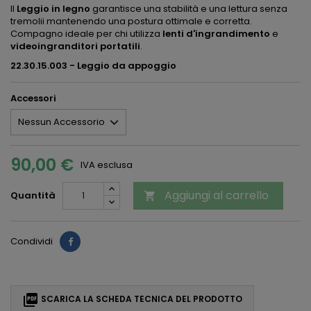
Il
Leggio in legno
garantisce una stabilità e una lettura senza
tremolii mantenendo una postura ottimale e corretta.
Compagno ideale per chi utilizza
lenti d'ingrandimento
e
videoingranditori portatili
.
22.30.15.003 - Leggio da appoggio
Accessori
90,00 €
IVA esclusa
Aggiungi al carrello
Quantità

Condividi

SCARICA LA SCHEDA TECNICA DEL PRODOTTO