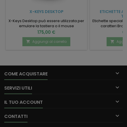
X-KEYS DESKTOP
ETICHETTE AD
TA
X-Keys Desktop può essere utilizzata per
Etichette speciali 
emulare la tastiera o il mouse
caratteri Brai
programmando fino a 20 tasti.
incollate sul
Prezzo
Pr
175,00 €
65
22.36.03.018 - Tastiera programmabile
trad
Aggiungi al carrello
Aggiun



COME ACQUISTARE

SERVIZI UTILI

IL TUO ACCOUNT

CONTATTI