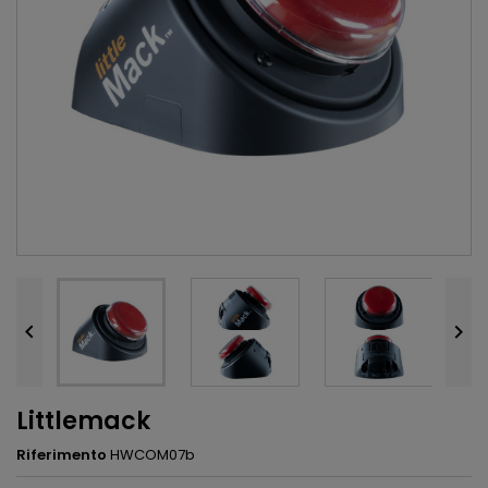


Littlemack
Riferimento
HWCOM07b