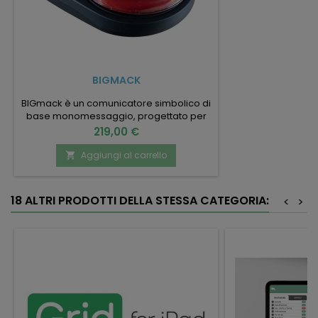
BIGMACK
BIGmack è un comunicatore simbolico di
base monomessaggio, progettato per
introdurre in modo semplice e
Prezzo
219,00 €
immediato i percorsi di Comunicazione
Aumentativa e Alternativa (CAA). È
Aggiungi al carrello

particolarmente indicato per utenti che
stanno iniziando a sperimentare il
rapporto causa–effetto e le prime forme
18 ALTRI PRODOTTI DELLA STESSA CATEGORIA:
<
>
di comunicazione intenzionale.
22.21.09.015 - Comunicatore...