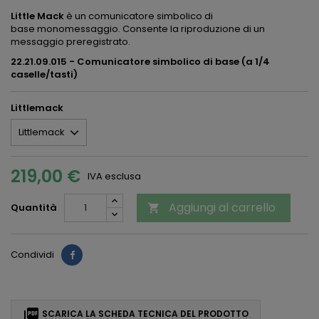
Little Mack
è un comunicatore simbolico di
base
monomessaggio. Consente la riproduzione di un
messaggio preregistrato.
22.21.09.015 - Comunicatore simbolico di base (a 1/4
caselle/tasti)
Littlemack
219,00 €
IVA esclusa
Aggiungi al carrello
Quantità

Condividi

SCARICA LA SCHEDA TECNICA DEL PRODOTTO