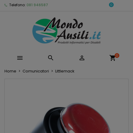
Telefono:
081 946587
0
0



shopping_cart
Home
Comunicatori
Littlemack